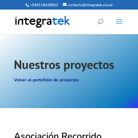
+549118428833
contacto@integratek.cloud
Nuestros proyectos
Volver al portafolio de proyectos
Asociación Recorrido