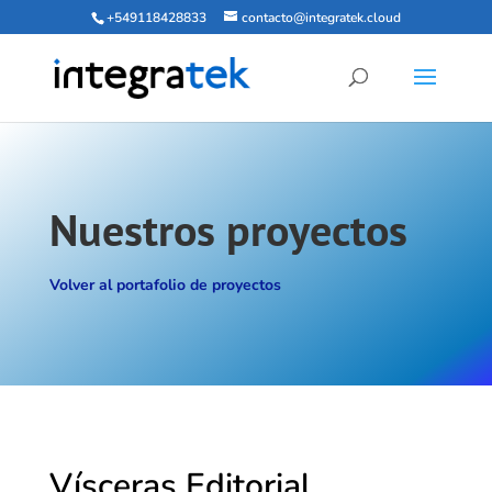
+549118428833
contacto@integratek.cloud
Nuestros proyectos
Volver al portafolio de proyectos
Vísceras Editorial